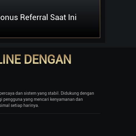
nus Referral Saat Ini
LINE DENGAN
rcaya dan sistem yang stabil. Didukung dengan
 bagi pengguna yang mencari kenyamanan dan
imal setiap harinya.