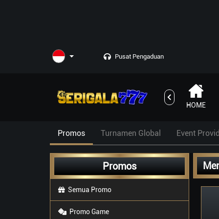
Pusat Pengaduan
HOME
Promos
Turnamen Global
Event Provi
Mem
Promos
Semua Promo
Promo Game