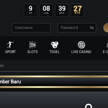
27
9
08
39
DTK
HR
JAM
MEN
SPORT
SLOTS
TOGEL
LIVE CASINO
E-
der
ber Baru