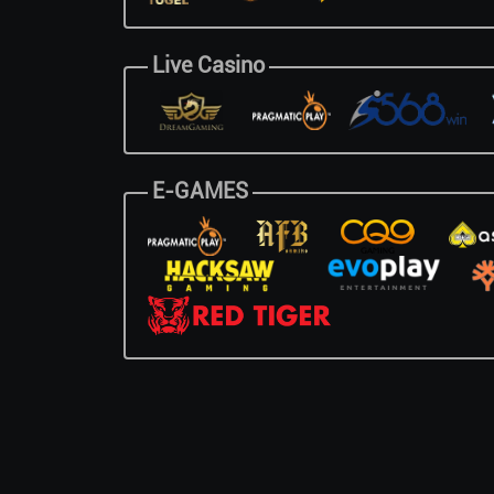
Live Casino
E-GAMES