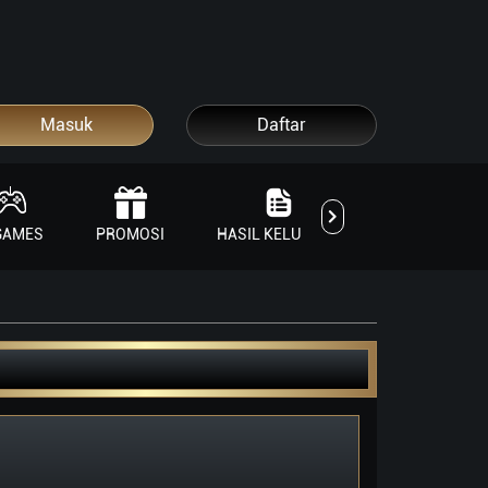
Masuk
Daftar
GAMES
PROMOSI
HASIL KELUARAN