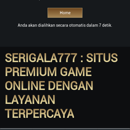
Home
Anda akan dialihkan secara otomatis dalam 7 detik.
SERIGALA777 : SITUS
PREMIUM GAME
ONLINE DENGAN
LAYANAN
TERPERCAYA