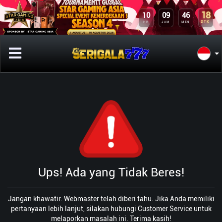
18
10
09
46
DTK
HR
JAM
MEN
Ups! Ada yang Tidak Beres!
Jangan khawatir. Webmaster telah diberi tahu. Jika Anda memiliki
pertanyaan lebih lanjut, silakan hubungi Customer Service untuk
melaporkan masalah ini. Terima kasih!