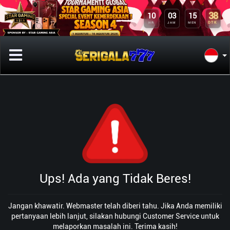
38
10
03
15
DTK
HR
JAM
MEN
Ups! Ada yang Tidak Beres!
Jangan khawatir. Webmaster telah diberi tahu. Jika Anda memiliki
pertanyaan lebih lanjut, silakan hubungi Customer Service untuk
melaporkan masalah ini. Terima kasih!